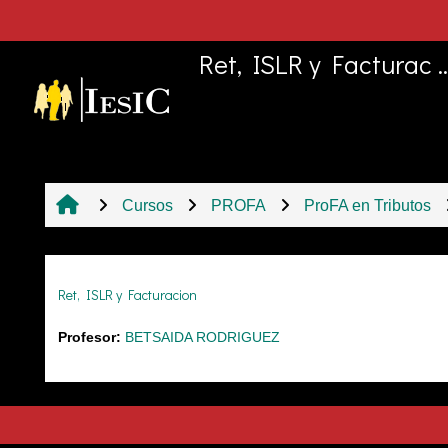
Salta al contenido principal
Ret, ISLR y Facturac ..
Cursos
PROFA
ProFA en Tributos
Ret, ISLR y Facturacion
Profesor:
BETSAIDA RODRIGUEZ