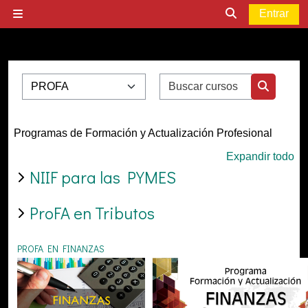
Salta al contenido principal
Entrar
Panel lateral
Selector de bú
Categorías
Buscar cur
Buscar c
Programas de Formación y Actualización Profesional
Expandir todo
NIIF para las PYMES
ProFA en Tributos
PROFA EN FINANZAS